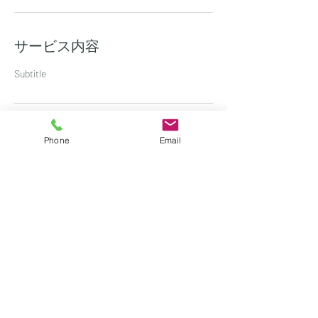
サービス内容
Subtitle
連絡先
Phone
Email
日本、東京都千代田区神田駿河台２−４−２
Room-株式会社ルーム-