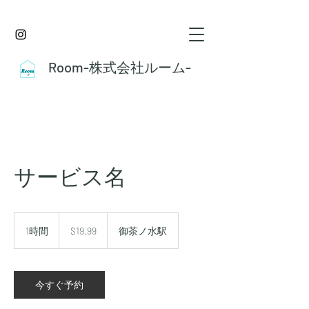
Room-株式会社ルーム-
サービス名
19.99
米
1時間
1
$19.99
御茶ノ水駅
ド
時
ル
今すぐ予約