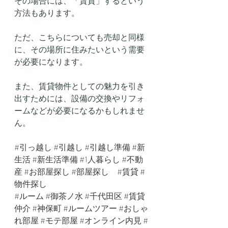
その場合には、「賃貸」するという
方法もあります。
ただ、こちらについても売却と同様
に、その場所に住みたいという需要
が必要になります。
また、賃貸物件としての魅力を引き
出すためには、設備の交換やリフォ
ームなどが必要になるかもしれませ
ん。
#引っ越し
#引越し
#引越し準備
#新
生活
#新生活準備
#1人暮らし
#不動
産
#お部屋探し
#部屋探し
#賃貸
#
物件探し
#ルーム
#御茶ノ水
#千代田区
#賃貸
仲介
#神保町
#ルームツアー
#おしゃ
れ部屋
#モテ部屋
#オンライン内見
#