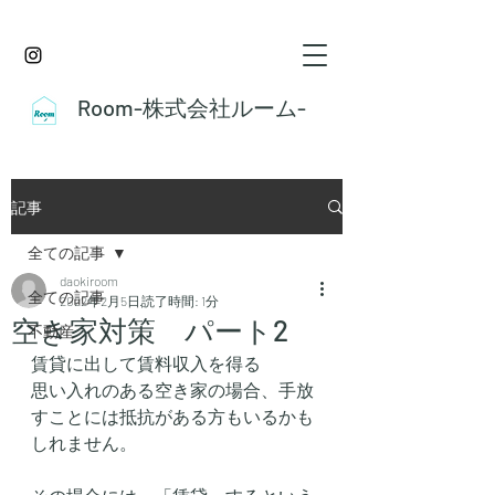
Room-株式会社ルーム-
記事
全ての記事
daokiroom
全ての記事
2022年2月5日
読了時間: 1分
空き家対策 パート2
不動産
賃貸に出して賃料収入を得る
思い入れのある空き家の場合、手放
すことには抵抗がある方もいるかも
しれません。