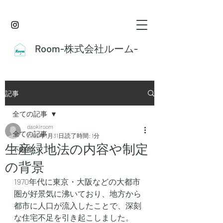
Room-株式会社ルーム-
記事
全ての記事
daokiroom
全ての記事
2022年1月31日
読了時間: 1分
生産緑地法の内容や制定
不動産
の背景
1970年代に東京・大阪などの大都市
圏が好景気に沸いており、地方から
都市に人口が流入したことで、深刻
な住宅不足を引き起こしました。