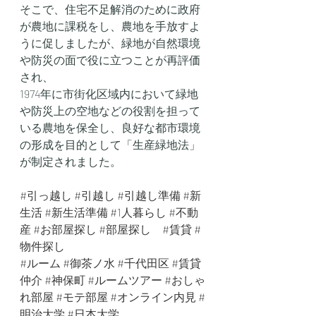
そこで、住宅不足解消のために政府
が農地に課税をし、農地を手放すよ
うに促しましたが、緑地が自然環境
や防災の面で役に立つことが再評価
され、
1974年に市街化区域内において緑地
や防災上の空地などの役割を担って
いる農地を保全し、良好な都市環境
の形成を目的として「生産緑地法」
が制定されました。
#引っ越し
#引越し
#引越し準備
#新
生活
#新生活準備
#1人暮らし
#不動
産
#お部屋探し
#部屋探し
#賃貸
#
物件探し
#ルーム
#御茶ノ水
#千代田区
#賃貸
仲介
#神保町
#ルームツアー
#おしゃ
れ部屋
#モテ部屋
#オンライン内見
#
明治大学
#日本大学