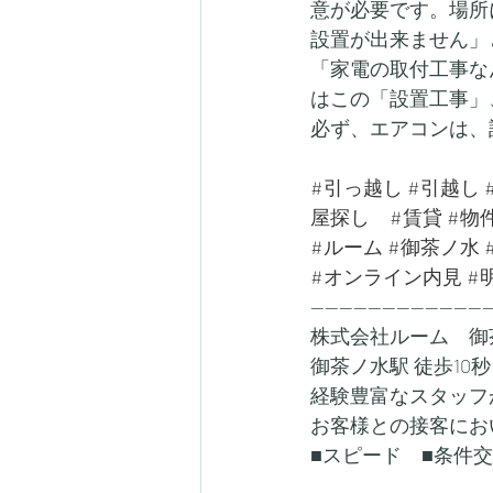
意が必要です。場所
設置が出来ません」
「家電の取付工事な
はこの「設置工事」
必ず、エアコンは、
#引っ越し
#引越し
屋探し
#賃貸
#物
#ルーム
#御茶ノ水
#オンライン内見
#
-------------------------
株式会社ルーム　御
御茶ノ水駅 徒歩10秒
経験豊富なスタッフ
お客様との接客にお
■スピード　■条件