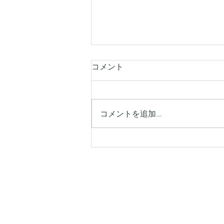
コメント
コメントを追加…
【シキエンは、わるい印象を
持つ人が多い】