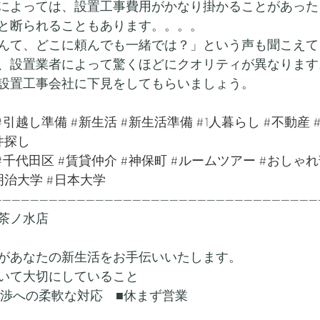
によっては、設置工事費用がかなり掛かることがあった
と断られることもあります。。。。
んて、どこに頼んでも一緒では？」という声も聞こえて
、設置業者によって驚くほどにクオリティが異なります
設置工事会社に下見をしてもらいましょう。
#引越し準備
#新生活
#新生活準備
#1人暮らし
#不動産
件探し
#千代田区
#賃貸仲介
#神保町
#ルームツアー
#おしゃれ
明治大学
#日本大学
---------------------------------------------------------------------
茶ノ水店
があなたの新生活をお手伝いいたします。
いて大切にしていること
交渉への柔軟な対応　■休まず営業