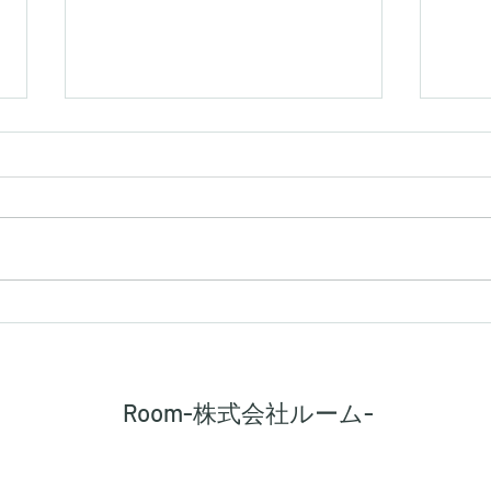
【シキエンは、得なのか損な
【建
のか】
路に
Room-株式会社ルーム-