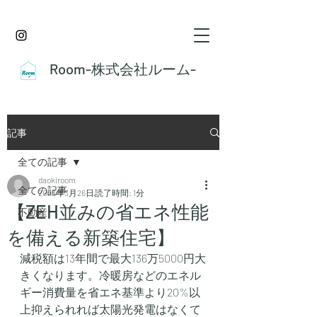
Room-株式会社ルーム-
記事
全ての記事
daokiroom
全ての記事
2023年3月26日
読了時間: 1分
【ZEH並みの省エネ性能
不動産
を備える新築住宅】
減税額は13年間で最大136万5000円大
きくなります。冷暖房などのエネル
ギー消費量を省エネ基準より20%以
上抑えられれば太陽光発電はなくて