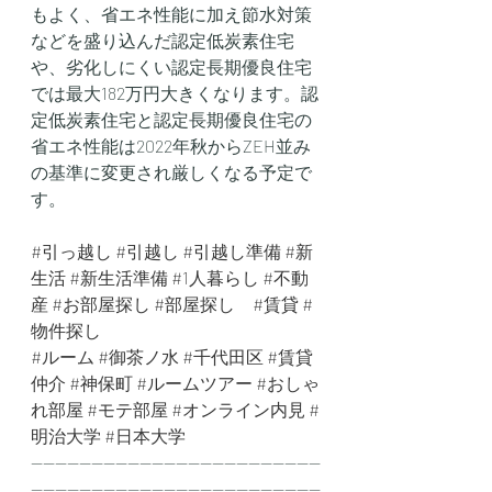
もよく、省エネ性能に加え節水対策
などを盛り込んだ認定低炭素住宅
や、劣化しにくい認定長期優良住宅
では最大182万円大きくなります。認
定低炭素住宅と認定長期優良住宅の
省エネ性能は2022年秋からZEH並み
の基準に変更され厳しくなる予定で
す。
#引っ越し
#引越し
#引越し準備
#新
生活
#新生活準備
#1人暮らし
#不動
産
#お部屋探し
#部屋探し
#賃貸
#
物件探し
#ルーム
#御茶ノ水
#千代田区
#賃貸
仲介
#神保町
#ルームツアー
#おしゃ
れ部屋
#モテ部屋
#オンライン内見
#
明治大学
#日本大学
------------------------------------------------
------------------------------------------------