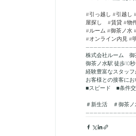
#引っ越し
#引越し
屋探し
#賃貸
#物
#ルーム
#御茶ノ水
#オンライン内見
#
-------------------------
株式会社ルーム　御
御茶ノ水駅 徒歩10秒
経験豊富なスタッフ
お客様との接客にお
■スピード　■条件
＃新生活　＃御茶ノ
-------------------------