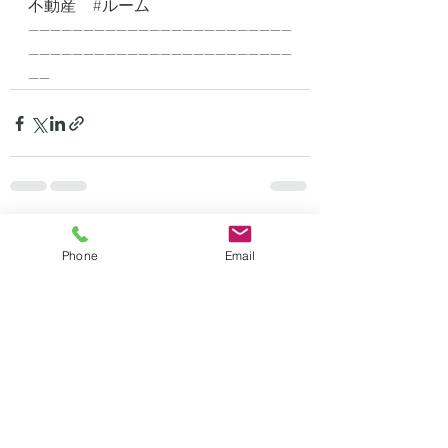
不動産
#ルーム
------------------------------------------------
------------------------------------------------
----
最新記事
すべて表示
Phone
Email