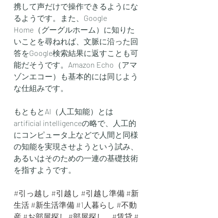
携して声だけで操作できるようにな
るようです。また、Google 
Home（グーグルホーム）に知りた
いことを尋ねれば、文脈に沿った回
答をGoogle検索結果に返すことも可
能だそうです。Amazon Echo（アマ
ゾンエコー）も基本的には同じよう
な仕組みです。
もともとAI（人工知能）とは 
artificial intelligenceの略で、人工的
にコンピュータ上などで人間と同様
の知能を実現させようという試み、
あるいはそのための一連の基礎技術
を指すようです。
#引っ越し
#引越し
#引越し準備
#新
生活
#新生活準備
#1人暮らし
#不動
産
#お部屋探し
#部屋探し
#賃貸
#