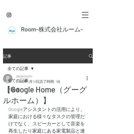
Room-株式会社ルーム-
記事
全ての記事
daokiroom
全ての記事
2023年4月19日
読了時間: 1分
【Google Home（グーグ
不動産
ルホーム）】
Googleアシスタントの活用により、
家庭における様々なタスクの管理だ
けでなく、スピーカーとして音楽を
再生したり家庭にある家電製品と連