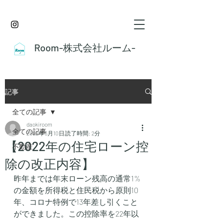
Room-株式会社ルーム-
記事
全ての記事
daokiroom
全ての記事
2022年6月10日
読了時間: 2分
【2022年の住宅ローン控
不動産
除の改正内容】
昨年までは年末ローン残高の通常1%
の金額を所得税と住民税から原則10
年、コロナ特例で13年差し引くこと
ができました。この控除率を22年以