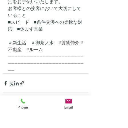
活をお手伝いいたします。
お客様との接客において大切にして
いること
■スピード　■条件交渉への柔軟な対
応　■休まず営業
＃新生活　＃御茶ノ水　
#賃貸仲介
#
不動産
#ルーム
------------------------------------------------
------------------------------------------------
----
Phone
Email
最新記事
すべて表示