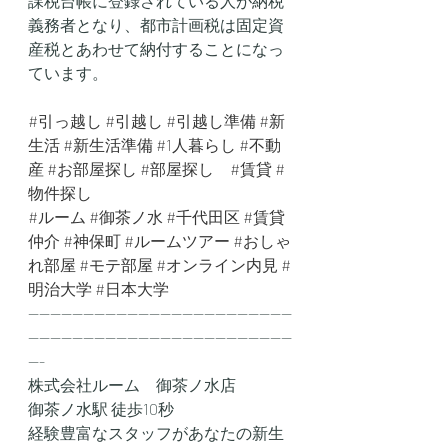
課税台帳に登録されている人が納税
義務者となり、都市計画税は固定資
産税とあわせて納付することになっ
ています。
#引っ越し
#引越し
#引越し準備
#新
生活
#新生活準備
#1人暮らし
#不動
産
#お部屋探し
#部屋探し
#賃貸
#
物件探し
#ルーム
#御茶ノ水
#千代田区
#賃貸
仲介
#神保町
#ルームツアー
#おしゃ
れ部屋
#モテ部屋
#オンライン内見
#
明治大学
#日本大学
------------------------------------------------
------------------------------------------------
---
株式会社ルーム　御茶ノ水店
御茶ノ水駅 徒歩10秒
経験豊富なスタッフがあなたの新生