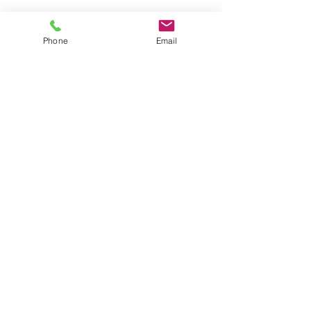
Phone
Email
コメント
【シキエンは、得なの
【建築基準法に定
コメントを追加…