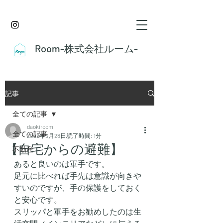
Room-株式会社ルーム-
記事
全ての記事
daokiroom
全ての記事
2022年3月28日
読了時間: 1分
【自宅からの避難】
不動産
あると良いのは軍手です。
足元に比べれば手先は意識が向きや
すいのですが、手の保護をしておく
と安心です。
スリッパと軍手をお勧めしたのは生