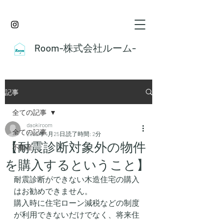
Room-株式会社ルーム-
記事
全ての記事
daokiroom
全ての記事
2022年4月25日
読了時間: 2分
【耐震診断対象外の物件
不動産
を購入するということ】
耐震診断ができない木造住宅の購入
はお勧めできません。
購入時に住宅ローン減税などの制度
が利用できないだけでなく、将来住