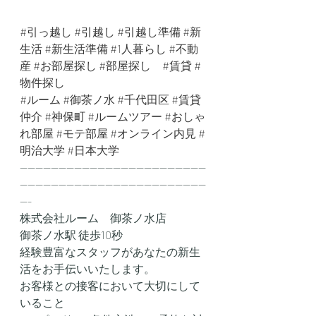
#引っ越し
#引越し
#引越し準備
#新
生活
#新生活準備
#1人暮らし
#不動
産
#お部屋探し
#部屋探し
#賃貸
#
物件探し
#ルーム
#御茶ノ水
#千代田区
#賃貸
仲介
#神保町
#ルームツアー
#おしゃ
れ部屋
#モテ部屋
#オンライン内見
#
明治大学
#日本大学
------------------------------------------------
------------------------------------------------
---
株式会社ルーム　御茶ノ水店
御茶ノ水駅 徒歩10秒
経験豊富なスタッフがあなたの新生
活をお手伝いいたします。
お客様との接客において大切にして
いること