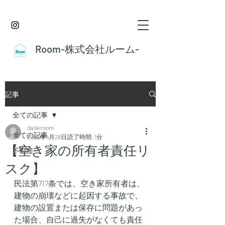
Room-株式会社ルーム-
記事
全ての記事
daokiroom
全ての記事
2022年4月28日
読了時間: 1分
【空き家の所有者責任リ
不動産
スク】
民法第717条では、空き家所有者は、
建物の崩壊などに起因する事故で、
建物の設置または保存に問題があっ
た場合、自己に過失がなくても責任