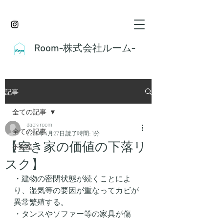
Room-株式会社ルーム-
記事
全ての記事
daokiroom
全ての記事
2022年4月27日
読了時間: 1分
【空き家の価値の下落リ
不動産
スク】
・建物の密閉状態が続くことによ
り、湿気等の要因が重なってカビが
異常繁殖する。
・タンスやソファー等の家具が傷