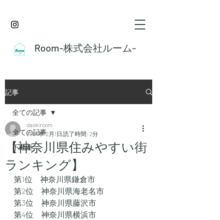
Room-株式会社ルーム-
記事
全ての記事
daokiroom
全ての記事
2021年12月1日
読了時間: 2分
【神奈川県住みやすい街
不動産
ランキング】
第1位　神奈川県鎌倉市
第2位　神奈川県海老名市
第3位　神奈川県藤沢市
第4位　神奈川県横浜市