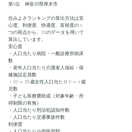
第5位　神奈川県厚木市
住みよさランキングの算出方法は安
心度、利便度、快適度、富裕度の 4
つの視点から、20のデータを用いて
算出しています。
安心度
・人口当たり病院・一般診療所病床
数
・老年人口当たり介護老人福祉・保
健施設定員数
・20 ～ 39 歳女性人口当たり 0 ～ 4 歳
児数
・子ども医療費助成（対象年齢・所
得制限の有無）
・人口当たり刑法犯認知件数
・人口当たり交通事故件数
利便度
・人口当たり小売販売額