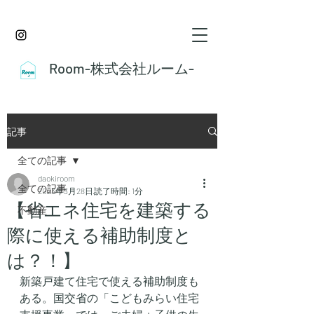
Room-株式会社ルーム-
記事
全ての記事
daokiroom
全ての記事
2023年3月28日
読了時間: 1分
【省エネ住宅を建築する
不動産
際に使える補助制度と
は？！】
新築戸建て住宅で使える補助制度も
ある。国交省の「こどもみらい住宅