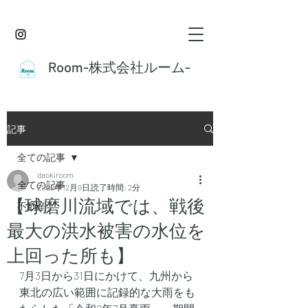
Room-株式会社ルーム-
記事
全ての記事
daokiroom
全ての記事
2022年12月9日
読了時間: 2分
【球磨川流域では、戦後
不動産
最大の洪水被害の水位を
上回った所も】
7月3日から31日にかけて、九州から
東北の広い範囲に記録的な大雨をも