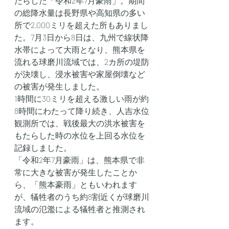
たらした「令和2年7月豪雨」。期間
の総降水量は長野県や高知県の多い
所で2,000ミリを超えた所もありまし
た。7月3日から8日は、九州で線状降
水帯によって大雨となり、熊本県を
流れる球磨川流域では、2カ所の堤防
が決壊し、浸水被害や家屋倒壊など
の被害が発生しました。
1時間に30ミリを超える激しい雨が約
8時間にわたって降り続き、人吉水位
観測所では、戦後最大の洪水被害を
もたらした時の水位を上回る水位を
記録しました。
「令和2年7月豪雨」は、熊本県で非
常に大きな被害が発生したことか
ら、「熊本豪雨」ともいわれます
が、犠牲者のうち約8割近くが球磨川
流域の氾濫による犠牲者と推測され
ます。