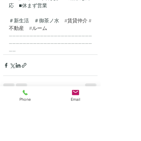
応　■休まず営業
＃新生活　＃御茶ノ水　
#賃貸仲介
#
不動産
#ルーム
------------------------------------------------
------------------------------------------------
----
Phone
Email
最新記事
すべて表示