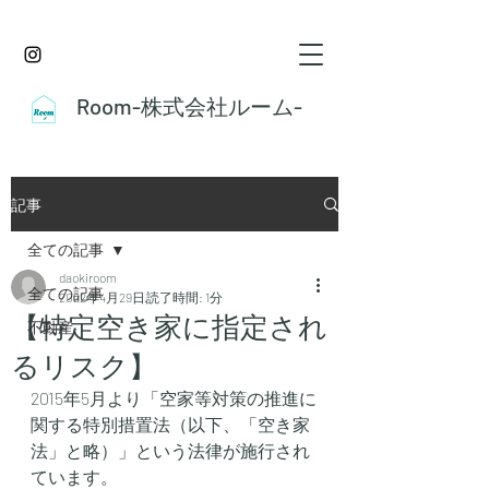
Room-株式会社ルーム-
記事
全ての記事
daokiroom
全ての記事
2022年4月29日
読了時間: 1分
【特定空き家に指定され
不動産
るリスク】
2015年5月より「空家等対策の推進に
関する特別措置法（以下、「空き家
法」と略）」という法律が施行され
ています。