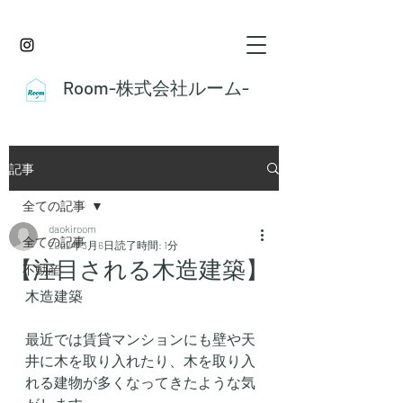
Room-株式会社ルーム-
記事
全ての記事
daokiroom
全ての記事
2022年3月6日
読了時間: 1分
【注目される木造建築】
不動産
木造建築
最近では賃貸マンションにも壁や天
井に木を取り入れたり、木を取り入
れる建物が多くなってきたような気