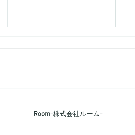
【シキエンは、得なのか損な
【建
のか】
路に
Room-株式会社ルーム-