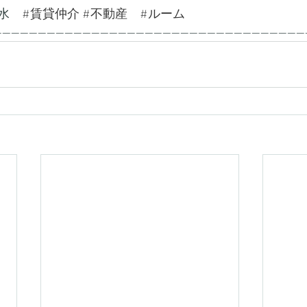
水　
#賃貸仲介
#不動産
#ルーム
---------------------------------------------------------------------