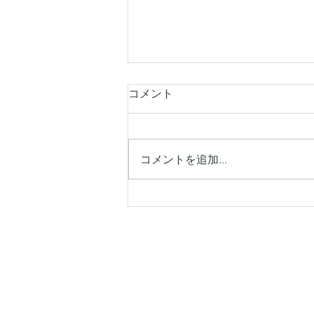
コメント
コメントを追加…
【シキエンは、わるい印象を
持つ人が多い】