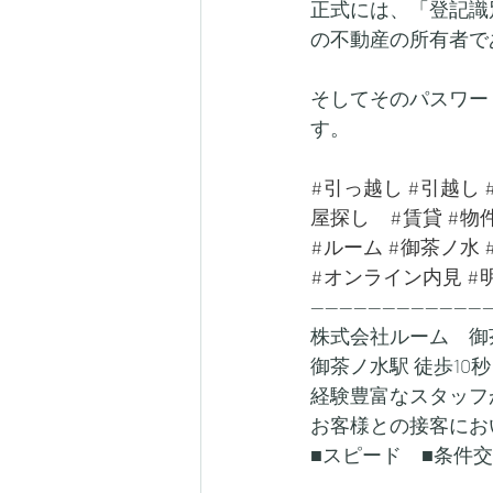
正式には、「登記識
の不動産の所有者で
そしてそのパスワー
す。
#引っ越し
#引越し
屋探し
#賃貸
#物
#ルーム
#御茶ノ水
#オンライン内見
#
-------------------------
株式会社ルーム　御
御茶ノ水駅 徒歩10秒
経験豊富なスタッフ
お客様との接客にお
■スピード　■条件