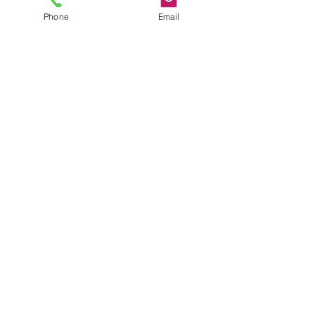
Phone
Email
コメント
【シキエンは、得なの
【建築基準法に定
コメントを追加…
か損なのか】
れた道路に接道す
とが原則】