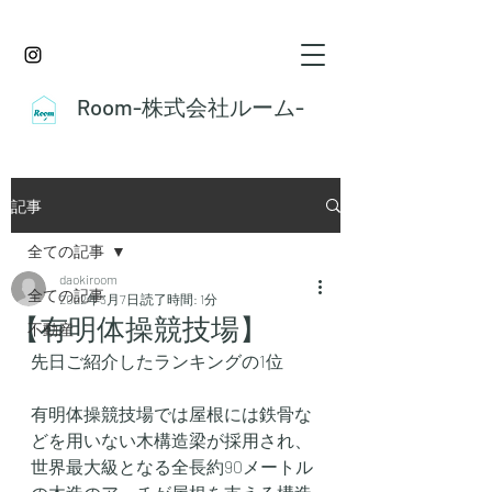
Room-株式会社ルーム-
記事
全ての記事
daokiroom
全ての記事
2022年3月7日
読了時間: 1分
【有明体操競技場】
不動産
先日ご紹介したランキングの1位
有明体操競技場では屋根には鉄骨な
どを用いない木構造梁が採用され、
世界最大級となる全長約90メートル