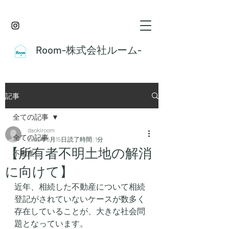
Room-株式会社ルーム-
記事
全ての記事
daokiroom
全ての記事
2022年6月15日
読了時間: 1分
【所有者不明土地の解消
不動産
に向けて】
近年、相続した不動産について相続
登記がされていないケースが数多く
存在していることが、大きな社会問
題となっています。