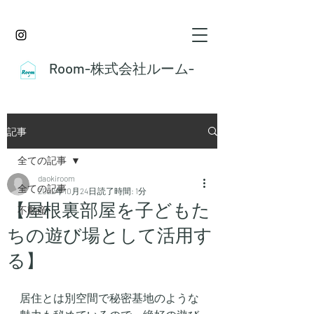
Room-株式会社ルーム-
記事
全ての記事
daokiroom
全ての記事
2022年10月24日
読了時間: 1分
【屋根裏部屋を子どもた
不動産
ちの遊び場として活用す
る】
居住とは別空間で秘密基地のような