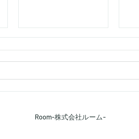
【シキエンは、得なのか損な
【建
のか】
路に
Room-株式会社ルーム-