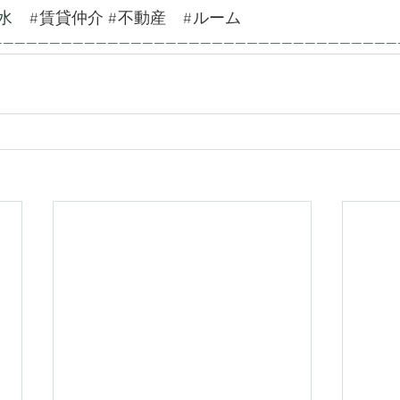
水　
#賃貸仲介
#不動産
#ルーム
---------------------------------------------------------------------