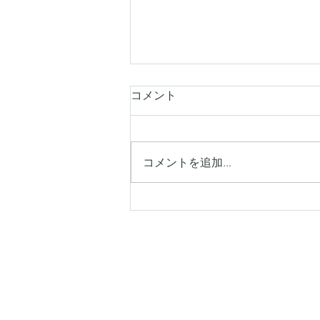
コメント
コメントを追加…
【シキエンは、わるい印象を
持つ人が多い】