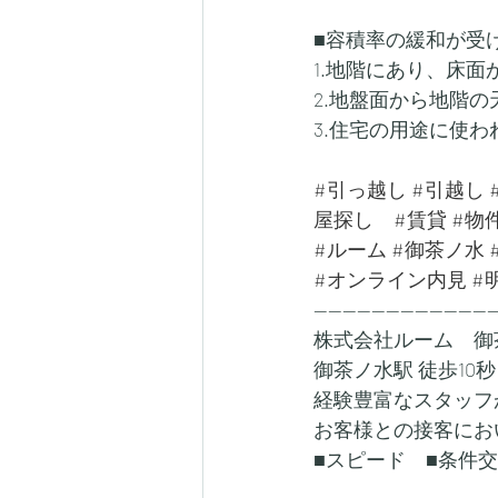
■容積率の緩和が受
1.地階にあり、床
2.地盤面から地階の
3.住宅の用途に使
#引っ越し
#引越し
屋探し
#賃貸
#物
#ルーム
#御茶ノ水
#オンライン内見
#
-------------------------
株式会社ルーム　御
御茶ノ水駅 徒歩10秒
経験豊富なスタッフ
お客様との接客にお
■スピード　■条件