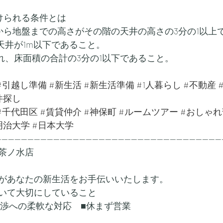
けられる条件とは
面から地盤までの高さがその階の天井の高さの3分の1以上
天井が1m以下であること。
われ、床面積の合計の3分の1以下であること。
#引越し準備
#新生活
#新生活準備
#1人暮らし
#不動産
件探し
#千代田区
#賃貸仲介
#神保町
#ルームツアー
#おしゃれ
明治大学
#日本大学
---------------------------------------------------------------------
茶ノ水店
があなたの新生活をお手伝いいたします。
いて大切にしていること
交渉への柔軟な対応　■休まず営業