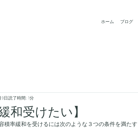
ホーム
ブログ
月9日
読了時間: 1分
緩和受けたい】
容積率緩和を受けるには次のような３つの条件を満たす