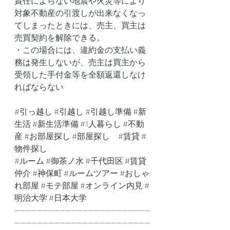
責任によらない地震や火災等により
対象不動産の引渡しが出来なくなっ
てしまったときには、売主、買主は
売買契約を解除できる。
・この場合には、違約金の支払い義
務は発生しないが、売主は買主から
受領した手付金等を全額返還しなけ
ればならない
#引っ越し
#引越し
#引越し準備
#新
生活
#新生活準備
#1人暮らし
#不動
産
#お部屋探し
#部屋探し
#賃貸
#
物件探し
#ルーム
#御茶ノ水
#千代田区
#賃貸
仲介
#神保町
#ルームツアー
#おしゃ
れ部屋
#モテ部屋
#オンライン内見
#
明治大学
#日本大学
------------------------------------------------
------------------------------------------------