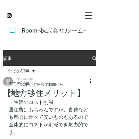
Room-株式会社ルーム-
記事
全ての記事
daokiroom
全ての記事
2022年9月17日
読了時間: 2分
【地方移住メリット】
不動産
・生活のコスト削減
居住費はもちろんですが、食費など
も都心に比べて安いものもあるので
全体的にコストが削減でき魅力的で
す。