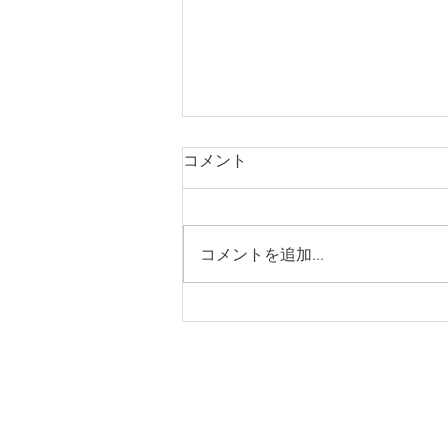
コメント
コメントを追加…
【シキエンは、わるい印象を
持つ人が多い】