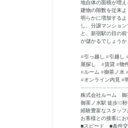
地自体の面積が増え
建物の階数を従来よ
明らかに増加するよ
し、分譲マンション
と、新宿駅の目の前
が儲かるでしょうか
#引っ越し
#引越し
屋探し
#賃貸
#物
#ルーム
#御茶ノ水
#オンライン内見
#
-------------------------
株式会社ルーム　御
御茶ノ水駅 徒歩10秒
経験豊富なスタッフ
お客様との接客にお
■スピード　■条件