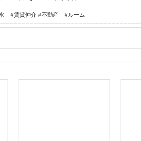
水　
#賃貸仲介
#不動産
#ルーム
---------------------------------------------------------------------