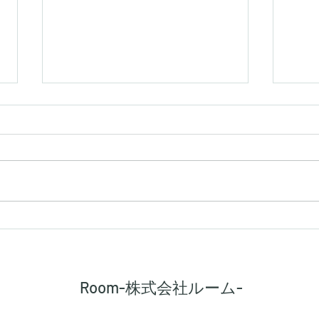
【シキエンは、得なのか損な
【建
のか】
路に
Room-株式会社ルーム-