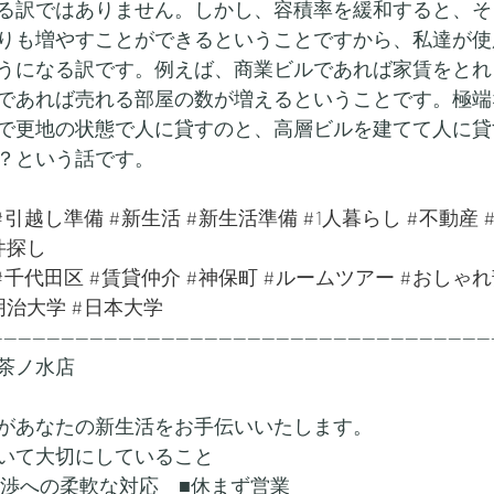
る訳ではありません。しかし、容積率を緩和すると、そ
りも増やすことができるということですから、私達が使
うになる訳です。例えば、商業ビルであれば家賃をとれ
であれば売れる部屋の数が増えるということです。極端
で更地の状態で人に貸すのと、高層ビルを建てて人に貸
？という話です。
#引越し準備
#新生活
#新生活準備
#1人暮らし
#不動産
件探し
#千代田区
#賃貸仲介
#神保町
#ルームツアー
#おしゃれ
明治大学
#日本大学
---------------------------------------------------------------------
茶ノ水店
があなたの新生活をお手伝いいたします。
いて大切にしていること
交渉への柔軟な対応　■休まず営業