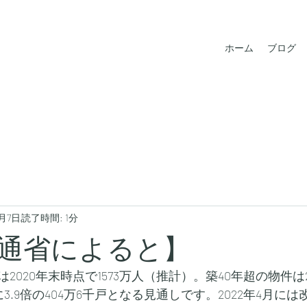
ホーム
ブログ
2月7日
読了時間: 1分
通省によると】
2020年末時点で1573万人（推計）。築40年超の物件は2
に3.9倍の404万6千戸となる見通しです。2022年4月に