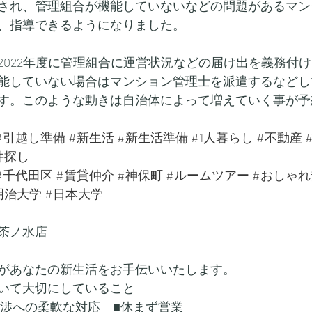
され、管理組合が機能していないなどの問題があるマン
、指導できるようになりました。
2022年度に管理組合に運営状況などの届け出を義務付
能していない場合はマンション管理士を派遣するなどし
す。このような動きは自治体によって増えていく事が予
#引越し準備
#新生活
#新生活準備
#1人暮らし
#不動産
件探し
#千代田区
#賃貸仲介
#神保町
#ルームツアー
#おしゃれ
明治大学
#日本大学
---------------------------------------------------------------------
茶ノ水店
があなたの新生活をお手伝いいたします。
いて大切にしていること
交渉への柔軟な対応　■休まず営業