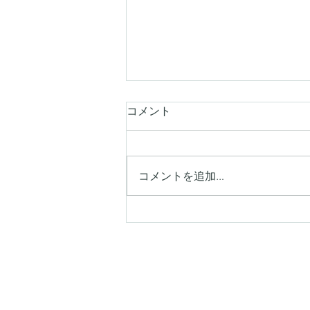
コメント
コメントを追加…
【シキエンは、わるい印象を
持つ人が多い】