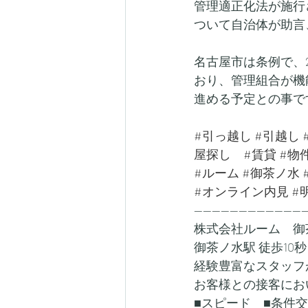
管理適正化法が施行
ついて自治体が助言
名古屋市は条例で、
おり、管理組合が機
進める予定との事で
#引っ越し
#引越し
屋探し
#賃貸
#物
#ルーム
#御茶ノ水
#オンライン内見
#
-------------------------
株式会社ルーム　御
御茶ノ水駅 徒歩10秒
経験豊富なスタッフ
お客様との接客にお
■スピード　■条件