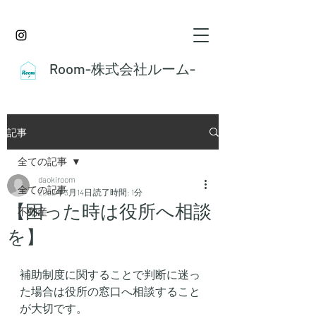
Room-株式会社ルーム-
記事
全ての記事
daokiroom
全ての記事
2022年3月14日
読了時間: 1分
【困った時は役所へ相談
不動産
を】
補助制度に関することで判断に迷っ
た場合は役所の窓口へ相談すること
が大切です。