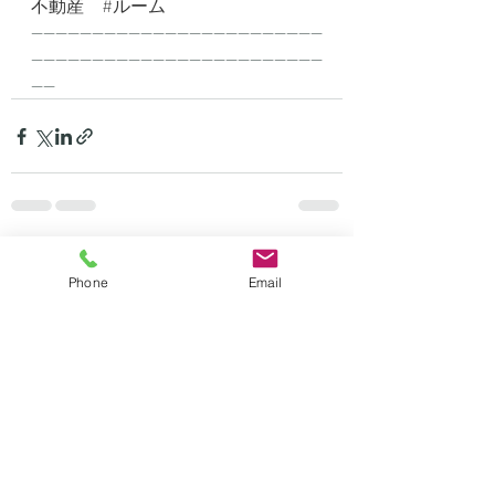
不動産
#ルーム
------------------------------------------------
------------------------------------------------
----
最新記事
すべて表示
Phone
Email