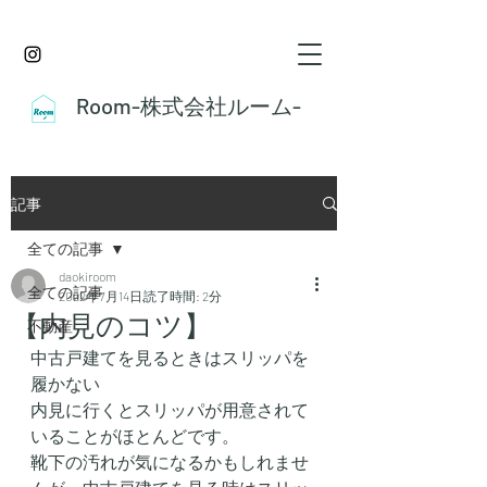
Room-株式会社ルーム-
記事
全ての記事
daokiroom
全ての記事
2022年7月14日
読了時間: 2分
【内見のコツ】
不動産
中古戸建てを見るときはスリッパを
履かない
内見に行くとスリッパが用意されて
いることがほとんどです。
靴下の汚れが気になるかもしれませ