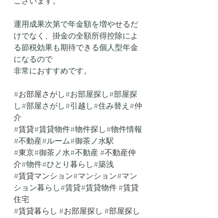
ございます。
運用成果次第で年金額を増やせるだ
けでなく、掛金の全額所得控除によ
る節税効果も期待できる個人型年金
になるので
非常におすすめです。
#お部屋さか
゙し#お部屋探し#部屋探
し#部屋さがし#引越し#住み替え#仲
介
#賃貸
#賃貸物件#物件探し#物件情報
#不動産#ルーム#御茶ノ水駅 
#東京
#御茶ノ水#不動産 
#不動産仲
介
#物件#ひとり暮らし#築浅 
#賃貸マンション
#マンション#マン
ション暮らし#賃貸#賃貸物件 
#賃貸
住宅
#賃貸暮らし
#お部屋探し
#部屋探し