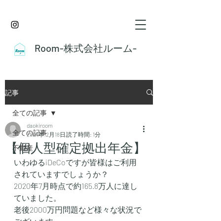
Room-株式会社ルーム-
記事
全ての記事
daokiroom
全ての記事
2021年12月18日
読了時間: 1分
【個人型確定拠出年金】
不動産
いわゆるiDeCoですが皆様はご利用
されていますでしょうか？
2020年7月時点で約165.8万人に達し
ていました。
老後2000万円問題など様々な状況で