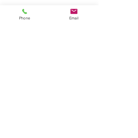
Phone
Email
コメント
【シキエンは、得なの
【建築基準法に定
コメントを追加…