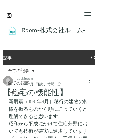
Room-株式会社ルーム-
記事
全ての記事
daokiroom
全ての記事
2023年2月6日
読了時間: 1分
【住宅の機能性】
不動産
新耐震（1981年6月）移行の建物の特
徴を振るものから順に追っていくと
理解できると思います。
昭和から平成にかけて住宅分野にお
いても技術が確実に進歩しています