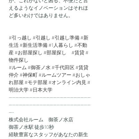
が、これがないと困る、不便だと言
えるようなイノベーションはそれほ
ど多いわけではありません。
#引っ越し
#引越し
#引越し準備
#新
生活
#新生活準備
#1人暮らし
#不動
産
#お部屋探し
#部屋探し
#賃貸
#
物件探し
#ルーム
#御茶ノ水
#千代田区
#賃貸
仲介
#神保町
#ルームツアー
#おしゃ
れ部屋
#モテ部屋
#オンライン内見
#
明治大学
#日本大学
------------------------------------------------
------------------------------------------------
---
株式会社ルーム　御茶ノ水店
御茶ノ水駅 徒歩10秒
経験豊富なスタッフがあなたの新生