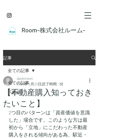
Room-株式会社ルーム-
記事
全ての記事
daokiroom
全ての記事
2021年12月22日
読了時間: 1分
【不動産購入知っておき
不動産
たいこと】
2つ目のパターンは「資産価値を意識
した」場合です。このような方は最
初から「立地」にこだわった不動産
購入をされる傾向がある為、駅近・