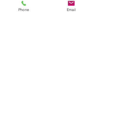
Phone
Email
コメント
【シキエンは、得なの
【建築基準法に定
コメントを追加…
か損なのか】
れた道路に接道す
とが原則】