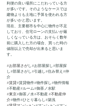
利便の良い場所にこだわっている方
が多いです。そのようなケースでは
建物よりも土地に予算を使われる方
が多いかと思います。
現在、主要都市を中心に物件が不足
しており、住宅ローンの支払いが厳
しくなっている方は、おそらく数年
前に購入した方の場合、買った時の
値段以上で売却が出来ると思いま
す。
#お部屋さか
゙し#お部屋探し#部屋探
し#部屋さがし#引越し#住み替え#仲
介
#賃貸
#賃貸物件#物件探し#物件情報
#不動産#ルーム#御茶ノ水駅 
#東京
#御茶ノ水#不動産 
#不動産仲
介
#物件#ひとり暮らし#築浅 
#賃貸マンション
#マンション#マン