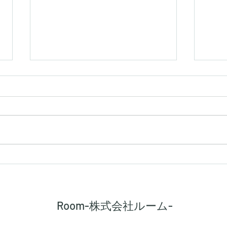
【シキエンは、得なのか損な
【建
のか】
路に
Room-株式会社ルーム-