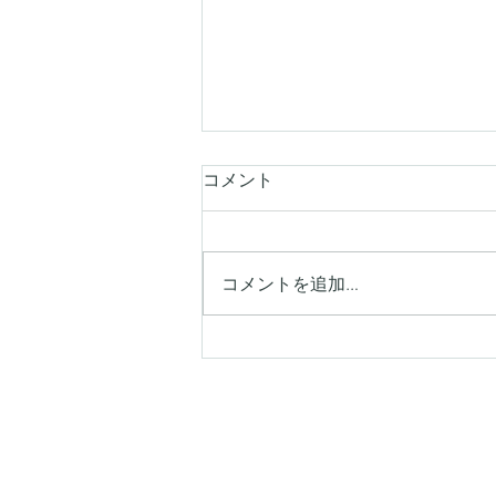
コメント
コメントを追加…
【シキエンは、わるい印象を
持つ人が多い】