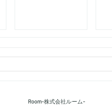
【シキエンは、得なのか損な
【建
のか】
路に
Room-株式会社ルーム-