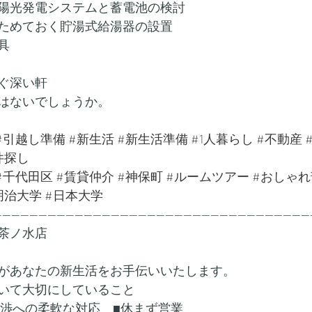
陽光発電システムと蓄電池の検討
ためておく貯湯式給湯器の設置
具
ぐ深い軒
はないでしょうか。
#引越し準備
#新生活
#新生活準備
#1人暮らし
#不動産
件探し
#千代田区
#賃貸仲介
#神保町
#ルームツアー
#おしゃれ
明治大学
#日本大学
---------------------------------------------------------------------
茶ノ水店
があなたの新生活をお手伝いいたします。
いて大切にしていること
交渉への柔軟な対応　■休まず営業