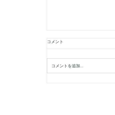
コメント
コメントを追加…
【シキエンは、わるい印象を
持つ人が多い】