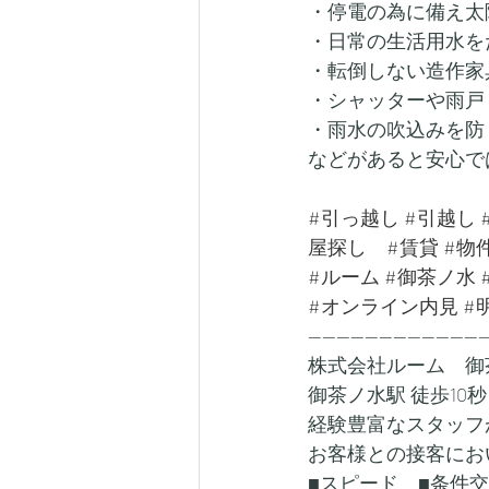
・停電の為に備え太
・日常の生活用水を
・転倒しない造作家
・シャッターや雨戸
・雨水の吹込みを防
などがあると安心で
#引っ越し
#引越し
屋探し
#賃貸
#物
#ルーム
#御茶ノ水
#オンライン内見
#
-------------------------
株式会社ルーム　御
御茶ノ水駅 徒歩10秒
経験豊富なスタッフ
お客様との接客にお
■スピード　■条件